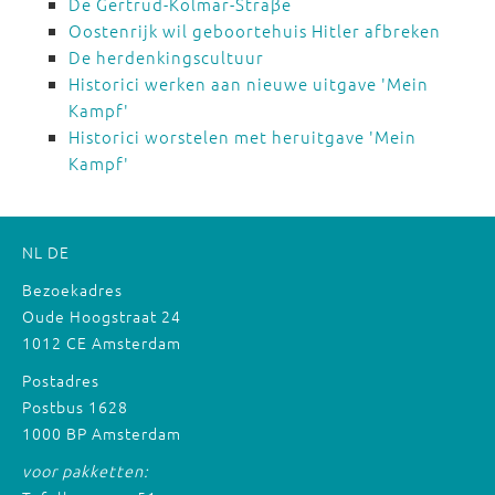
De Gertrud-Kolmar-Straβe
Oostenrijk wil geboortehuis Hitler afbreken
De herdenkingscultuur
Historici werken aan nieuwe uitgave 'Mein
Kampf'
Historici worstelen met heruitgave 'Mein
Kampf'
NL
DE
Bezoekadres
Oude Hoogstraat 24
1012 CE Amsterdam
Postadres
Postbus 1628
1000 BP Amsterdam
voor pakketten: