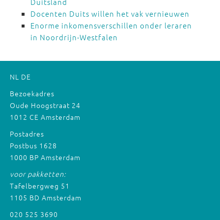
Duitsland
Docenten Duits willen het vak vernieuwen
Enorme inkomensverschillen onder leraren
in Noordrijn-Westfalen
NL
DE
Bezoekadres
Oude Hoogstraat 24
1012 CE Amsterdam
Postadres
Postbus 1628
1000 BP Amsterdam
voor pakketten:
Tafelbergweg 51
1105 BD Amsterdam
020 525 3690