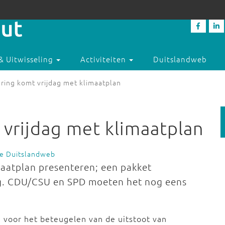
& Uitwisseling
Activiteiten
Duitslandweb
ring komt vrijdag met klimaatplan
 vrijdag met klimaatplan
ie Duitslandweb
maatplan presenteren; een pakket
g. CDU/CSU en SPD moeten het nog eens
voor het beteugelen van de uitstoot van