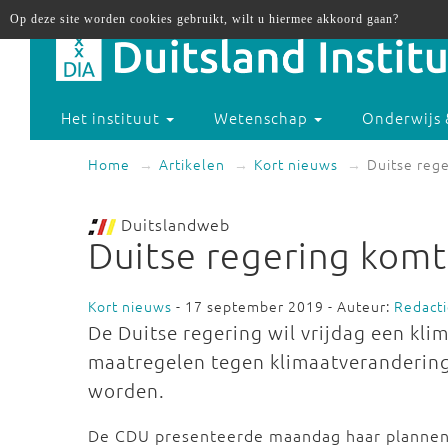
Op deze site worden cookies gebruikt, wilt u hiermee akkoord gaan?
Het instituut
Wetenschap
Onderwijs 
Home
Artikelen
Kort nieuws
Duitse rege
Duitslandweb
Duitse regering komt
Kort nieuws
- 17 september 2019 - Auteur:
Redact
De Duitse regering wil vrijdag een kli
maatregelen tegen klimaatveranderin
worden.
De CDU presenteerde maandag haar plannen 