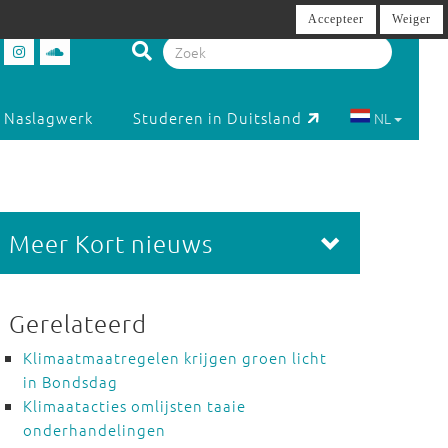
Accepteer
Weiger
Naslagwerk
Studeren in Duitsland
NL
Meer Kort nieuws
Gerelateerd
Klimaatmaatregelen krijgen groen licht
in Bondsdag
Klimaatacties omlijsten taaie
onderhandelingen