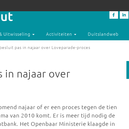
& Uitwisseling
Activiteiten
Duitslandweb
esluit pas in najaar over Loveparade-proces
 in najaar over
omend najaar of er een proces tegen de tien
ma van 2010 komt. Er is meer tijd nodig de
chtbank. Het Openbaar Ministerie klaagde in