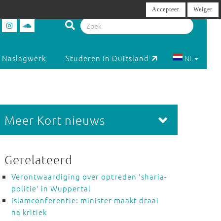
Accepteer
Weiger
Naslagwerk
Studeren in Duitsland
NL
Meer Kort nieuws
Gerelateerd
Verontwaardiging over optreden 'sharia-
politie' in Wuppertal
Islamconferentie: minister maakt draai
na kritiek