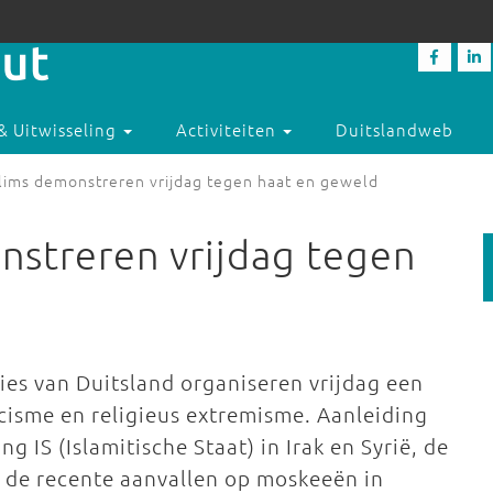
& Uitwisseling
Activiteiten
Duitslandweb
lims demonstreren vrijdag tegen haat en geweld
streren vrijdag tegen
ties van Duitsland organiseren vrijdag een
acisme en religieus extremisme. Aanleiding
 IS (Islamitische Staat) in Irak en Syrië, de
 de recente aanvallen op moskeeën in