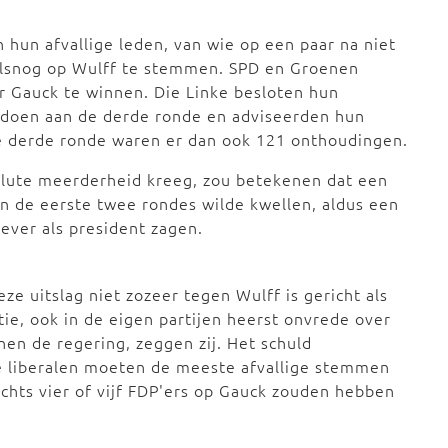
 hun afvallige leden, van wie op een paar na niet
 alsnog op Wulff te stemmen. SPD en Groenen
 Gauck te winnen. Die Linke besloten hun
edoen aan de derde ronde en adviseerden hun
e derde ronde waren er dan ook 121 onthoudingen.
olute meerderheid kreeg, zou betekenen dat een
n de eerste twee rondes wilde kwellen, aldus een
ever als president zagen.
 uitslag niet zozeer tegen Wulff is gericht als
tie, ook in de eigen partijen heerst onvrede over
nen de regering, zeggen zij. Het schuld
e liberalen moeten de meeste afvallige stemmen
chts vier of vijf FDP'ers op Gauck zouden hebben