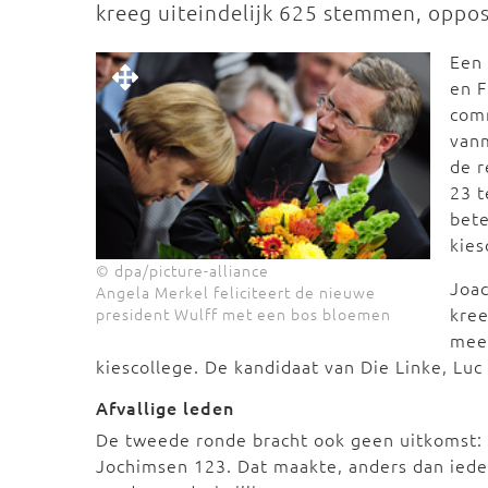
kreeg uiteindelijk 625 stemmen, oppo
Een 
en 
com
vanm
de r
23 t
bet
kie
© dpa/picture-alliance
Joac
Angela Merkel feliciteert de nieuwe
kree
president Wulff met een bos bloemen
meer
kiescollege. De kandidaat van Die Linke, L
Afvallige leden
De tweede ronde bracht ook geen uitkomst:
Jochimsen 123. Dat maakte, anders dan iede