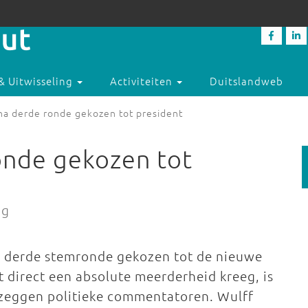
& Uitwisseling
Activiteiten
Duitslandweb
na derde ronde gekozen tot president
onde gekozen tot
ng
in derde stemronde gekozen tot de nieuwe
t direct een absolute meerderheid kreeg, is
, zeggen politieke commentatoren. Wulff