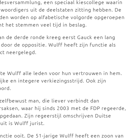
desversammlung, een speciaal kiescollege waarin
oordigers uit de deelstaten zitting hebben. De
leden worden op alfabetische volgorde opgeroepen
t het stemmen veel tijd in beslag.
n de derde ronde kreeg eerst Gauck een lang
door de oppositie. Wulff heeft zijn functie als
ct neergelegd.
kte Wulff alle leden voor hun vertrouwen in hem.
jke en integere verkiezingsstrijd. Ook zijn
oord.
zelfbewust man, die liever verbindt dan
ersaksen, waar hij sinds 2003 met de FDP regeerde,
opgedaan. Zijn regeerstijl omschrijven Duitse
it is Wulff jurist.
nctie ooit. De 51-jarige Wulff heeft een zoon van