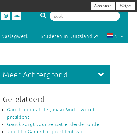
Accepteer
Weiger
Naslagwerk
Studeren in Duitsland
NL
Meer Achtergrond
Gerelateerd
Gauck populairder, maar Wulff wordt
president
Gauck zorgt voor sensatie: derde ronde
Joachim Gauck tot president van