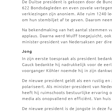
De Duitse president is gekozen door de Bun
622 Bondsdagleden en even zovele vertegenw
verkiezingen zijn anoniem. Alle ruim 1240 
om hun stembiljet af te geven. Daarom neem
Na bekendmaking van het aantal stemmen va
applaus. Daarna werd Wulff toegejuicht, ook 
minister-president van Nedersaksen per dire
Jong
In zijn eerste toespraak als president bedan
Gauck bedankte hij nadrukkelijk voor de eerli
voorganger Köhler noemde hij in zijn dankw
De nieuwe president geldt als een rustig en 
polariseert. Als minister-president van Ned
heeft hij ruimschoots bestuurlijke ervaring 
media als onopvallend en efficiënt. Van huis u
De nieuwe president is de jongste in deze fu