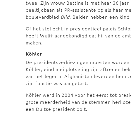
twee. Zijn vrouw Bettina is met haar 36 jaar 
deeltijdbaan als PR-assistente op als haar m
boulevardblad
Bild
. Beiden hebben een kind 
Of het stel echt in presidentieel paleis Schl
heeft Wulff aangekondigd dat hij van de am
maken.
Köhler
De presidentsverkiezingen moesten worden 
Köhler, eind mei plotseling zijn aftreden b
van het leger in Afghanistan leverden hem zo
zijn functie was aangetast.
Köhler werd in 2004 voor het eerst tot pres
grote meerderheid van de stemmen herkozen.
een Duitse president ooit.