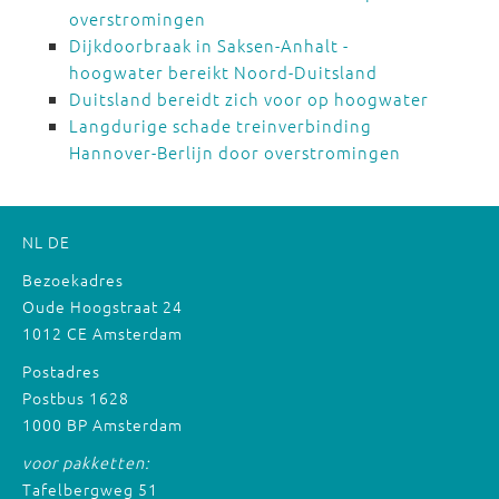
overstromingen
Dijkdoorbraak in Saksen-Anhalt -
hoogwater bereikt Noord-Duitsland
Duitsland bereidt zich voor op hoogwater
Langdurige schade treinverbinding
Hannover-Berlijn door overstromingen
NL
DE
Bezoekadres
Oude Hoogstraat 24
1012 CE Amsterdam
Postadres
Postbus 1628
1000 BP Amsterdam
voor pakketten:
Tafelbergweg 51