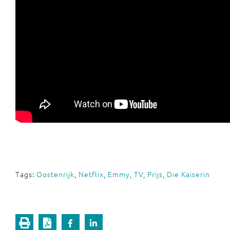
Tags:
Oostenrijk
,
Netflix
,
Emmy
,
TV
,
Prijs
,
Die Kaiserin