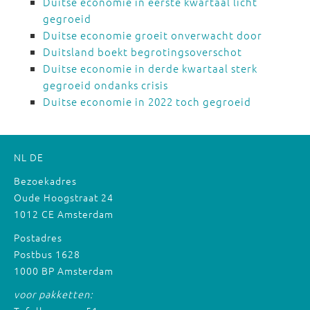
Duitse economie in eerste kwartaal licht
gegroeid
Duitse economie groeit onverwacht door
Duitsland boekt begrotingsoverschot
Duitse economie in derde kwartaal sterk
gegroeid ondanks crisis
Duitse economie in 2022 toch gegroeid
NL
DE
Bezoekadres
Oude Hoogstraat 24
1012 CE Amsterdam
Postadres
Postbus 1628
1000 BP Amsterdam
voor pakketten: