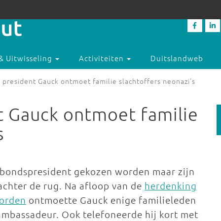
& Uitwisseling
Activiteiten
Duitslandweb
president Gauck ontmoet familie slachtoffers neonazi's
t Gauck ontmoet familie
s
 bondspresident gekozen worden maar zijn
l achter de rug. Na afloop van de
herdenking
oorden
ontmoette Gauck enige familieleden
 ambassadeur. Ook telefoneerde hij kort met