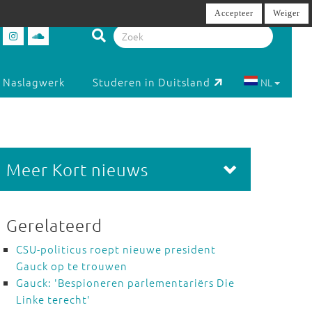
Accepteer
Weiger
Naslagwerk
Studeren in Duitsland
NL
Meer Kort nieuws
Gerelateerd
CSU-politicus roept nieuwe president
Gauck op te trouwen
Gauck: 'Bespioneren parlementariërs Die
Linke terecht'