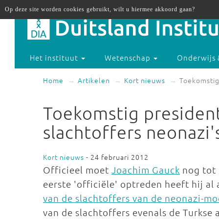
Op deze site worden cookies gebruikt, wilt u hiermee akkoord gaan?
Het instituut
Wetenschap
Onderwijs 
Home
Artikelen
Kort nieuws
Toekomstig 
Toekomstig presiden
slachtoffers neonazi'
Kort nieuws
- 24 februari 2012
Officieel moet
Joachim Gauck
nog tot
eerste 'officiële' optreden heeft hij a
van de slachtoffers van de neonazi-m
van de slachtoffers evenals de Turkse