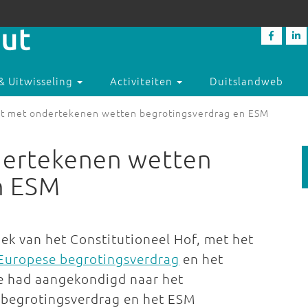
& Uitwisseling
Activiteiten
Duitslandweb
t met ondertekenen wetten begrotingsverdrag en ESM
dertekenen wetten
n ESM
k van het Constitutioneel Hof, met het
Europese begrotingsverdrag
en het
e had aangekondigd naar het
t begrotingsverdrag en het ESM