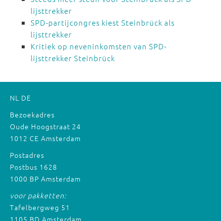
lijsttrekker
SPD-partijcongres kiest Steinbrück als
lijsttrekker
Kritiek op neveninkomsten van SPD-
lijsttrekker Steinbrück
NL
DE
Bezoekadres
Oude Hoogstraat 24
1012 CE Amsterdam
Postadres
Postbus 1628
1000 BP Amsterdam
voor pakketten:
Tafelbergweg 51
1105 BD Amsterdam