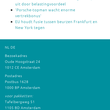
uit door belastingvoordeel
'Porsche-topman wacht enorme
vertrekbonus'
EU houdt fusie tussen beurzen Frankfurt en
New York tegen
NL
DE
Bezoekadres
Oude Hoogstraat 24
1012 CE Amsterdam
Postadres
Postbus 1628
1000 BP Amsterdam
voor pakketten:
Tafelbergweg 51
1105 BD Amsterdam