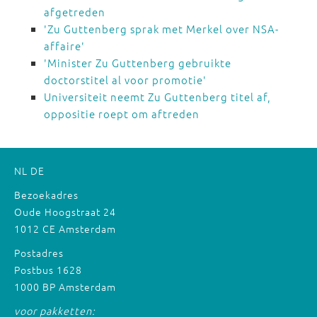
afgetreden
'Zu Guttenberg sprak met Merkel over NSA-
affaire'
'Minister Zu Guttenberg gebruikte
doctorstitel al voor promotie'
Universiteit neemt Zu Guttenberg titel af,
oppositie roept om aftreden
NL
DE
Bezoekadres
Oude Hoogstraat 24
1012 CE Amsterdam
Postadres
Postbus 1628
1000 BP Amsterdam
voor pakketten: