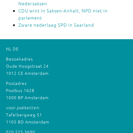
Nedersaksen
CDU wint in Saksen-Anhalt, NPD niet in
parlement
Zware nederlaag SPD in Saarland
NL
DE
Bezoekadres
Oude Hoogstraat 24
1012 CE Amsterdam
Postadres
Postbus 1628
1000 BP Amsterdam
voor pakketten:
Tafelbergweg 51
1105 BD Amsterdam
020 525 3690