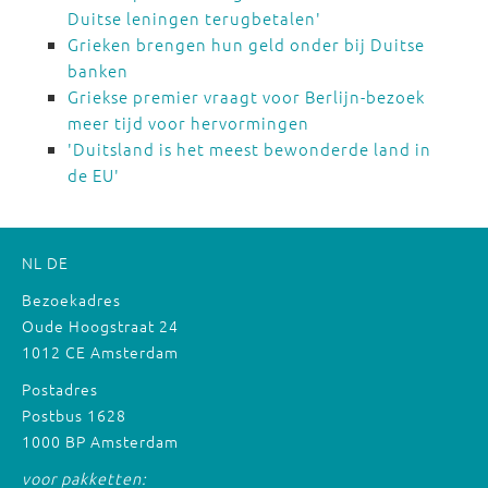
Duitse leningen terugbetalen'
Grieken brengen hun geld onder bij Duitse
banken
Griekse premier vraagt voor Berlijn-bezoek
meer tijd voor hervormingen
'Duitsland is het meest bewonderde land in
de EU'
NL
DE
Bezoekadres
Oude Hoogstraat 24
1012 CE Amsterdam
Postadres
Postbus 1628
1000 BP Amsterdam
voor pakketten: