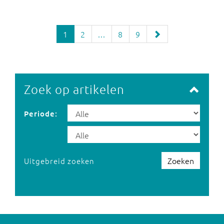
1
2
...
8
9
Zoek op artikelen
Periode:
Zoeken
Uitgebreid zoeken