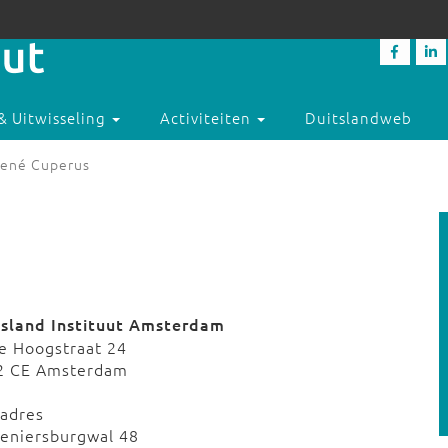
& Uitwisseling
Activiteiten
Duitslandweb
ené Cuperus
tsland Instituut Amsterdam
e Hoogstraat 24
2 CE Amsterdam
tadres
veniersburgwal 48