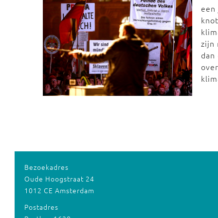
een 
knot
klim
zijn
dan 
over
klim
Bezoekadres
Oude Hoogstraat 24
1012 CE Amsterdam
Postadres