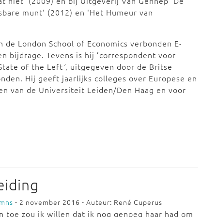
 niet' (2009) en bij Uitgeverij Van Gennep 'De
tsbare munt' (2012) en 'Het Humeur van
an de London School of Economics verbonden E-
een bijdrage. Tevens is hij ’correspondent voor
State of the Left
’
, uitgegeven door de Britse
nden. Hij geeft jaarlijks colleges over Europese en
gen van de Universiteit Leiden/Den Haag en voor
eiding
umns
- 2 november 2016 - Auteur: René Cuperus
n toe zou ik willen dat ik nog genoeg haar had om