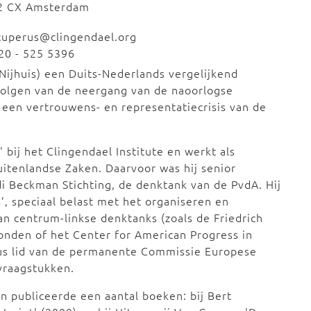
2 CX Amsterdam
cuperus@clingendael.org
20 - 525 5396
 Nijhuis) een Duits-Nederlands vergelijkend
olgen van de neergang van de naoorlogse
n een vertrouwens- en representatiecrisis van de
' bij het Clingendael Institute en werkt als
uitenlandse Zaken. Daarvoor was hij senior
 Beckman Stichting, de denktank van de PvdA. Hij
s’, speciaal belast met het organiseren en
an centrum-linkse denktanks (zoals de Friedrich
 Londen of het Center for American Progress in
us lid van de permanente Commissie Europese
 vraagstukken.
n publiceerde een aantal boeken: bij Bert