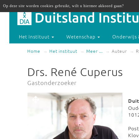
Op deze site worden cookies gebruikt, wilt u hiermee akkoord gaan?
Het instituut
Wetenschap
Onderwijs 
Home
Het instituut
Meer ...
Auteur
R
Drs. René Cuperus
Gastonderzoeker
Dui
Oud
101
Pos
Klo