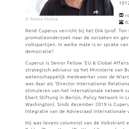
101
r
© Rebke Klokke
0
René Cuperus verricht bij het DIA (prof. Ton
promotieonderzoek naar de oorzaken en gev
volkspartijen. In welke mate is er sprake va
democratie?
Cuperus is Senior Fellow 'EU & Global Affairs
strategisch adviseur op het Ministerie van B
wetenschappelijk medewerker voor de Wiardi
was daar als ‘Director International Relation
stimuleren van het internationale netwerk v
Ebert Stiftung in Berlijn, Policy Network in
Washington). Sinds december 2019 is Cuper
Integratie van de Adviesraad internationale
Hij was tevens columnist van de Volkskrant e