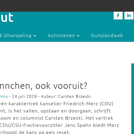
& Uitwisseling
Activiteiten
Duitslandweb
nnchen, ook vooruit?
umns
- 24 juli 2026 - Auteur: Carsten Brzeski
één karaktertrek kanselier Friedrich Merz (CDU)
nt, is het vallen, opstaan en doorgaan, schrijft
oom en columnist Carsten Brzeski. Het vertrek
CDU/CSU-fractievoorzitter Jens Spahn biedt Merz
rhoopt de kans op een reset.