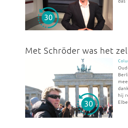
das'
Met Schröder was het zel
Col
Oud
Berl
mee.
dan
hij 
Elbe