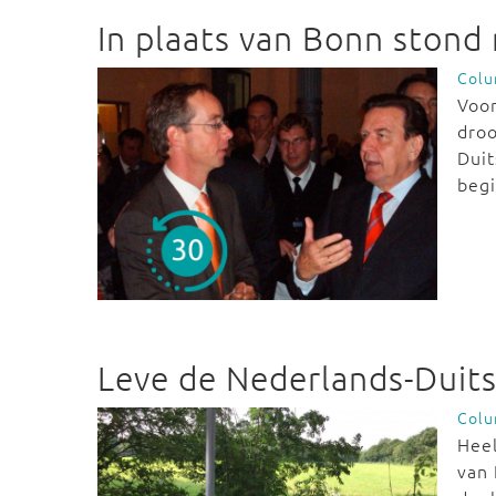
In plaats van Bonn stond 
Col
Voo
droo
Duit
begi
Leve de Nederlands-Duit
Col
Heel
van