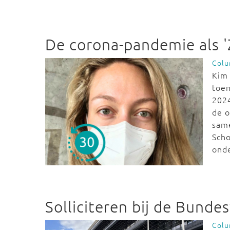
De corona-pandemie als 
Col
Kim 
toen
2024
de o
same
Scho
onde
Solliciteren bij de Bunde
Col