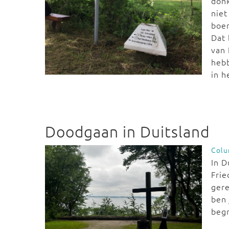
donk
niet
boem
Dat 
van 
hebb
in h
Doodgaan in Duitsland
Col
In D
Frie
gere
ben 
begr