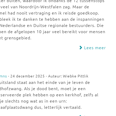
er buiten, waardoor ik ondanks de 12 tussenstops
 veel van Noordrijn-Westfalen zag. Maar de
el had nooit vertraging en ik reisde goedkoop.
bleek ik te danken te hebben aan de inspanningen
Nederlandse en Duitse regionale bestuurders. Die
en de afgelopen 10 jaar veel bereikt voor mensen
et grensgebied.
Lees meer
umns
- 24 december 2025 - Auteur: Wiebke Pittlik
uitsland staat aan het einde van je leven de
dhofzwang. Als je dood bent, moet je een
serveerde plek hebben op een kerkhof, zelfs al
je slechts nog wat as in een urn:
aafplaatsdwang dus, letterlijk vertaald.