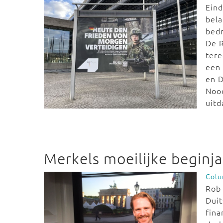
Eind
bela
bedr
De R
tere
een 
en D
Nood
uitd
Merkels moeilijke beginj
Col
Rob 
Duit
fina