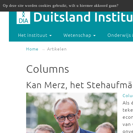
Op deze site worden cookies gebruikt, wilt u hiermee akkoord gaan?
Het instituut
Wetenschap
Onderwijs 
Home
Artikelen
Columns
Kan Merz, het Stehaufmä
Col
Als 
teke
econ
van 
onve