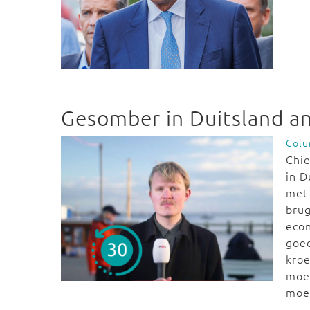
Gesomber in Duitsland a
Col
Chie
in D
met 
brug
econ
goed
kroe
moet
moe