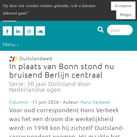
Op deze site worden cookies gebruikt, wilt u hiermee
Accepteer
akkoord gaan?
Weiger
Menu ↓
Duitslandweb
In plaats van Bonn stond nu
bruisend Berlijn centraal
Serie: 30 jaar Duitsland door
Nederlandse ogen
Columns
- 11 juni 2026 - Auteur:
Hans Verbeek
Voor oud-correspondent Hans Verbeek
was het een droom die werkelijkheid
werd: in 1998 kon hij zichzelf Duitsland-
correspondent noemen. Hij maakte het