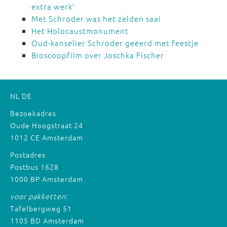
extra werk'
Met Schröder was het zelden saai
Het Holocaustmonument
Oud-kanselier Schröder geëerd met feestje
Bioscoopfilm over Joschka Fischer
NL
DE
Bezoekadres
Oude Hoogstraat 24
1012 CE Amsterdam
Postadres
Postbus 1628
1000 BP Amsterdam
voor pakketten:
Tafelbergweg 51
1105 BD Amsterdam