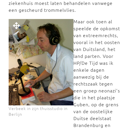
ziekenhuis moest laten behandelen vanwege
een gescheurd trommelvlies.
Maar ook toen al
speelde de opkomst
van extreemrechts,
vooral in het oosten
van Duitsland, het
land parten. Voor
HP/De Tijd was ik
enkele dagen
aanwezig bij de
rechtszaak tegen
een groep neonazi’s
die in het plaatsje
Guben, op de grens
Verbeek in zijn thuisstudio in
van de oostelijke
Berlijn
Duitse deelstaat
Brandenburg en