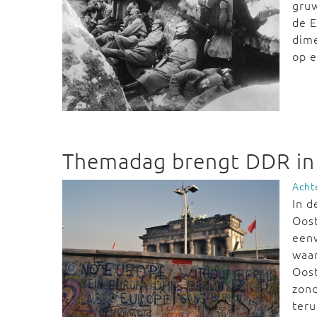
gruw
de 
dime
op e
Themadag brengt DDR in 
Acht
In d
Oost
eenw
waar
Oost
zond
teru