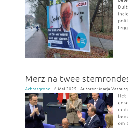
Duit
inci
poli
leg
Merz na twee stemrondes
Achtergrond
- 6 Mai 2025 - Autoren: Marja Verbur
Het 
gesc
in d
ben
om t