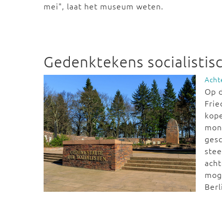
mei", laat het museum weten.
Gedenktekens socialistis
Acht
Op d
Frie
kope
mon
gesc
stee
acht
moge
Berl