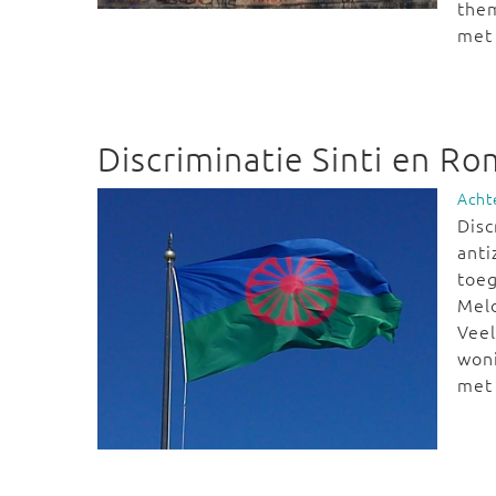
them
met 
Discriminatie Sinti en R
Acht
Disc
anti
toeg
Meld
Veel
woni
met 