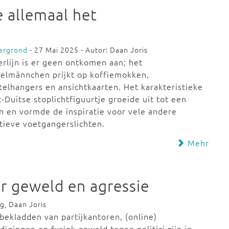
 allemaal het
ergrond
- 27 Mai 2025 - Autor: Daan Joris
erlijn is er geen ontkomen aan; het
elmännchen prijkt op koffiemokken,
telhangers en ansichtkaarten. Het karakteristieke
-Duitse stoplichtfiguurtje groeide uit tot een
n en vormde de inspiratie voor vele andere
tieve voetgangerslichten.
Mehr
der geweld en agressie
g, Daan Joris
bekladden van partijkantoren, (online)
digingen en fysiek geweld tegen politici zijn in