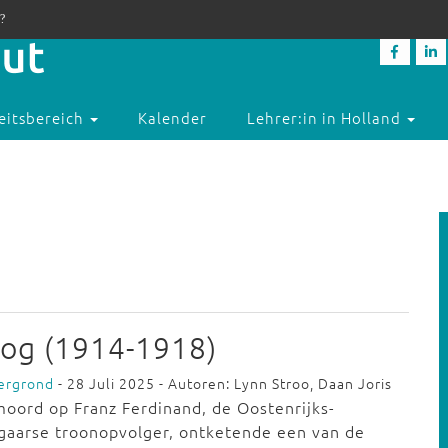
?
eitsbereich
Kalender
Lehrer:in in Holland
s
rlog (1914-1918)
ergrond
- 28 Juli 2025 - Autoren: Lynn Stroo, Daan Joris
oord op Franz Ferdinand, de Oostenrijks-
gaarse troonopvolger, ontketende een van de