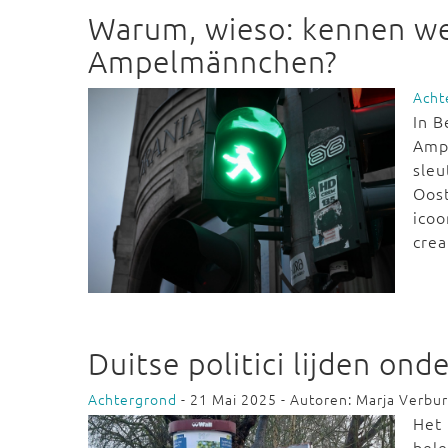
Warum, wieso: kennen we
Ampelmännchen?
Acht
In B
Amp
sleu
Oost
icoo
crea
Duitse politici lijden on
Achtergrond
- 21 Mai 2025 - Autoren: Marja Verbur
Het 
bele