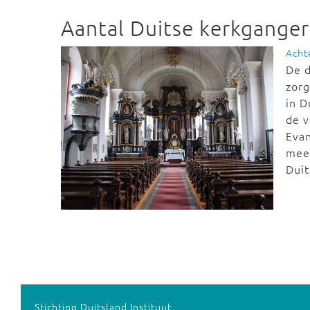
Aantal Duitse kerkgangers
Acht
De d
zorg
in D
de v
Evan
meer
Duit
Stichting Duitsland Instituut