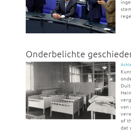
inge
stem
reg
Onderbelichte geschieden
Acht
Kun
onde
Duit
Hein
ver
van 
verw
of t
dat 