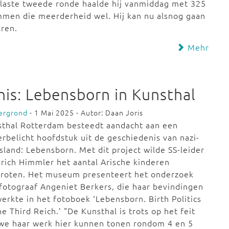
laste tweede ronde haalde hij vanmiddag met 325
men die meerderheid wel. Hij kan nu alsnog gaan
eren.
Mehr
is: Lebensborn in Kunsthal
ergrond
- 1 Mai 2025 - Autor: Daan Joris
sthal Rotterdam besteedt aandacht aan een
rbelicht hoofdstuk uit de geschiedenis van nazi-
sland: Lebensborn. Met dit project wilde SS-leider
rich Himmler het aantal Arische kinderen
groten. Het museum presenteert het onderzoek
fotograaf Angeniet Berkers, die haar bevindingen
erkte in het fotoboek ‘Lebensborn. Birth Politics
he Third Reich.’ "De Kunsthal is trots op het feit
we haar werk hier kunnen tonen rondom 4 en 5