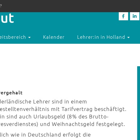
?
eitsbereich
Kalender
Lehrer:in in Holland
rergehalt
derländische Lehrer sind in einem
stelltenverhältnis mit Tarifvertrag beschäftigt.
rin sind auch Urlaubsgeld (8% des Brutto-
resverdienstes) und Weihnachtsgeld festgelegt.
ich wie in Deutschland erfolgt die