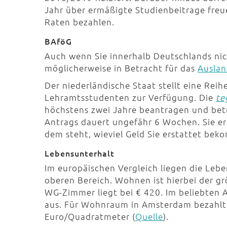
Jahr über ermäßigte Studienbeitrage fre
Raten bezahlen.
BAföG
Auch wenn Sie innerhalb Deutschlands ni
möglicherweise in Betracht für das
Ausla
Der niederländische Staat stellt eine Reih
Lehramtsstudenten zur Verfügung. Die
te
höchstens zwei Jahre beantragen und bet
Antrags dauert ungefähr 6 Wochen. Sie er
dem steht, wieviel Geld Sie erstattet be
Lebensunterhalt
Im europäischen Vergleich liegen die Leb
oberen Bereich. Wohnen ist hierbei der grö
WG-Zimmer liegt bei € 420. Im beliebten
aus. Für Wohnraum in Amsterdam bezahlt 
Euro/Quadratmeter (
Quelle
).