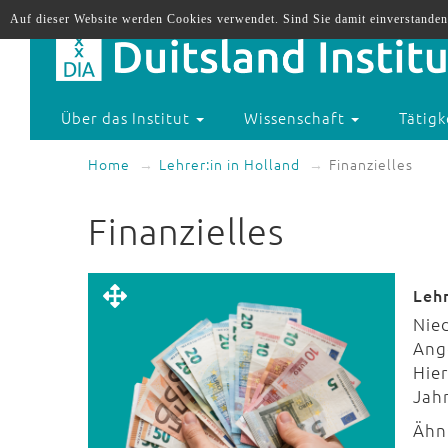
Auf dieser Website werden Cookies verwendet. Sind Sie damit einverstanden
Über das Institut
Wissenschaft
Tätigk
Home
Lehrer:in in Holland
Finanzielles
Finanzielles
Leh
Nie
Ange
Hie
Jah
Ähnl