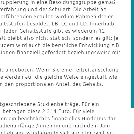
gruppierung in eine Besoldungsgruppe gemäß
rerfahrung und der Schulart. Die Arbeit an
terführenden Schulen wird im Rahmen dreier
altsstufen besoldet: LB, LC und LD. Innerhalb
er jeden Gehaltsstufe gibt es wiederum 12
 bleibt also nicht statisch, sondern es gilt: je
udem wird auch die berufliche Entwicklung z.B.
nen finanziell gefördert beziehungsweise mit
eit angeboten. Wenn Sie eine Teilzeitanstellung
e werden auf die gleiche Weise eingestuft wie
n den proportionalen Anteil des Gehalts.
tgeschriebene Studienbeiträge. Für ein
betragen diese 2.314 Euro. Für viele
en ein beachtliches finanzielles Hindernis dar.
tudienanfänger/innen im und nach dem Jahr
n Lehramtsstudierende sich auch im zweiten