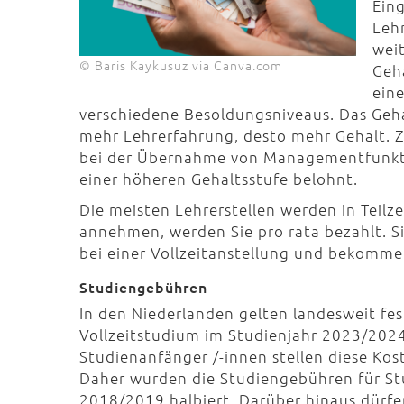
Ein
Leh
wei
© Baris Kaykusuz via Canva.com
Geh
ein
verschiedene Besoldungsniveaus. Das Gehalt
mehr Lehrerfahrung, desto mehr Gehalt. Z
bei der Übernahme von Managementfunktio
einer höheren Gehaltsstufe belohnt.
Die meisten Lehrerstellen werden in Teilz
annehmen, werden Sie pro rata bezahlt. Si
bei einer Vollzeitanstellung und bekomme
Studiengebühren
In den Niederlanden gelten landesweit fes
Vollzeitstudium im Studienjahr 2023/2024 
Studienanfänger /-innen stellen diese Kost
Daher wurden die Studiengebühren für S
2018/2019 halbiert. Darüber hinaus dürfe