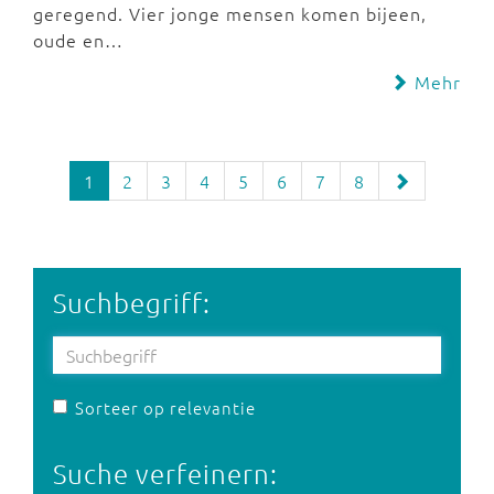
geregend. Vier jonge mensen komen bijeen,
oude en…
Mehr
1
2
3
4
5
6
7
8
Suchbegriff:
Sorteer op relevantie
Suche verfeinern: