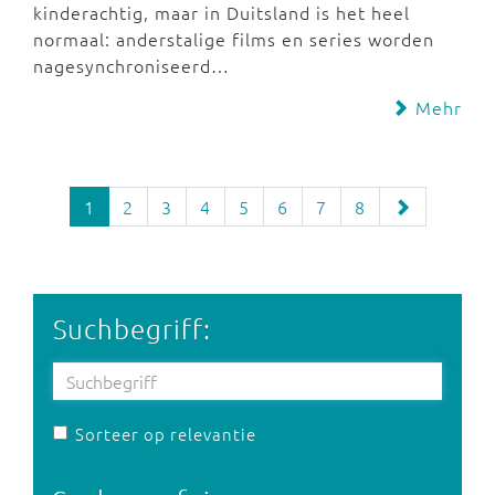
kinderachtig, maar in Duitsland is het heel
normaal: anderstalige films en series worden
nagesynchroniseerd…
Mehr
1
2
3
4
5
6
7
8
Suchbegriff:
Sorteer op relevantie