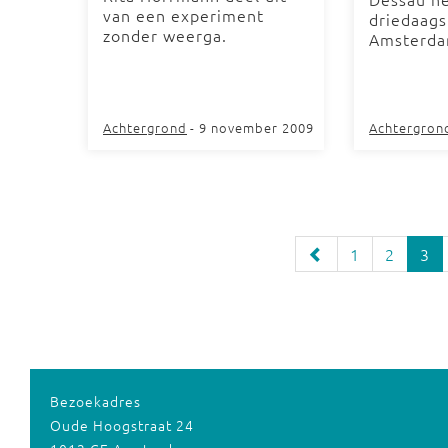
van een experiment
driedaags
zonder weerga.
Amsterda
Achtergrond
- 9 november 2009
Achtergron
1
2
3
Bezoekadres
Oude Hoogstraat 24