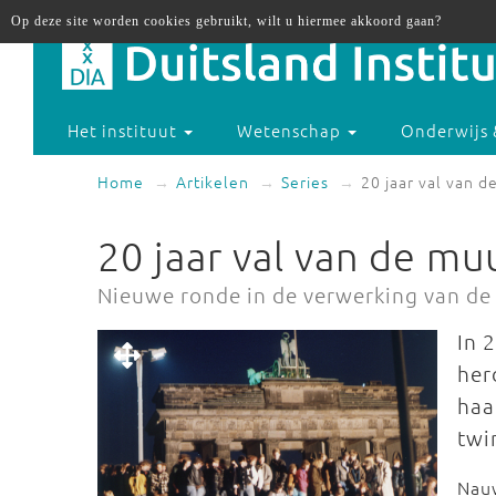
Op deze site worden cookies gebruikt, wilt u hiermee akkoord gaan?
Het instituut
Wetenschap
Onderwijs 
Home
Artikelen
Series
20 jaar val van d
20 jaar val van de mu
Nieuwe ronde in de verwerking van d
In 
her
ha
twi
Nauw