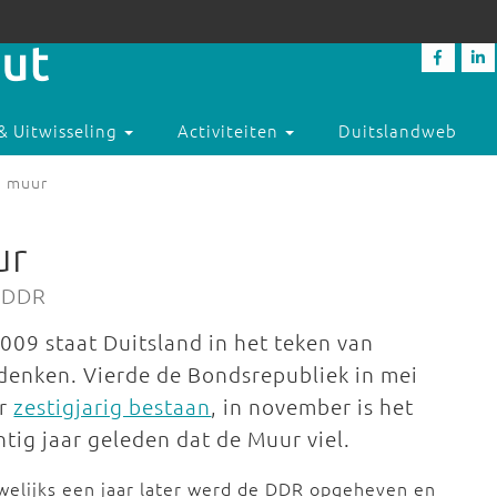
& Uitwisseling
Activiteiten
Duitslandweb
e muur
ur
e DDR
2009 staat Duitsland in het teken van
denken. Vierde de Bondsrepubliek in mei
ar
zestigjarig bestaan
, in november is het
ntig jaar geleden dat de Muur viel.
elijks een jaar later werd de DDR opgeheven en