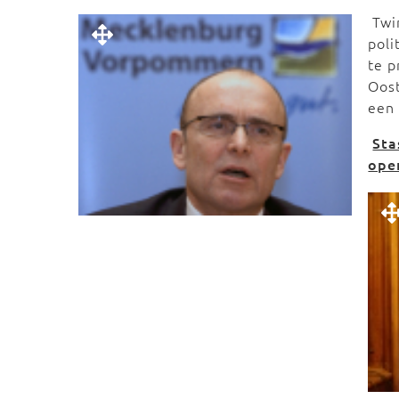
Twi
poli
te p
Oos
een
Sta
ope