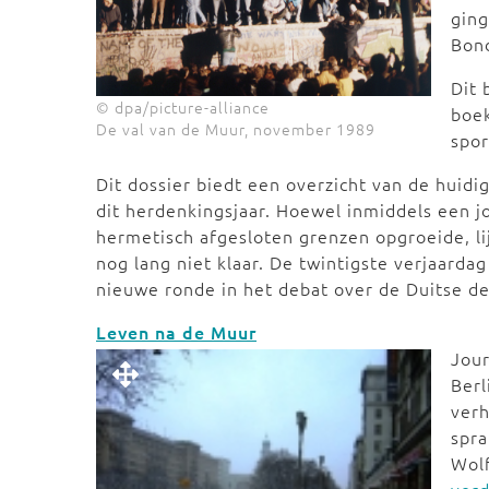
ging
Bon
Dit 
© dpa/picture-alliance
boek
De val van de Muur, november 1989
spo
Dit dossier biedt een overzicht van de huid
dit herdenkingsjaar. Hoewel inmiddels een jo
hermetisch afgesloten grenzen opgroeide, li
nog lang niet klaar. De twintigste verjaarda
nieuwe ronde in het debat over de Duitse de
Leven na de Muur
Jour
Berl
verh
spra
Wolf