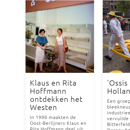
Klaus en Rita
'Ossis
Hoffmann
Hollan
ontdekken het
Een groe
Westen
bleekneuz
industrie
In 1990 maakten de
vervuilde
Oost-Berlijners Klaus en
Bitterfel
Rita Hoffmann deel uit
Dessau h