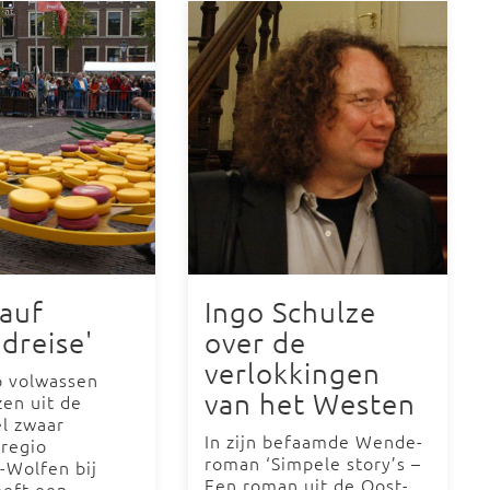
 auf
Ingo Schulze
dreise'
over de
verlokkingen
p volwassen
van het Westen
en uit de
el zwaar
In zijn befaamde Wende-
 regio
roman ‘Simpele story’s –
d-Wolfen bij
Een roman uit de Oost-
eeft een