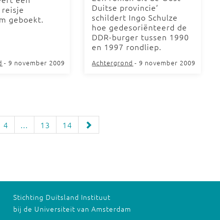
Duitse provincie’
 reisje
schildert Ingo Schulze
m geboekt.
hoe gedesoriënteerd de
DDR-burger tussen 1990
en 1997 rondliep.
d
- 9 november 2009
Achtergrond
- 9 november 2009
4
...
13
14
Stichting Duitsland Instituut
bij de Universiteit van Amsterdam