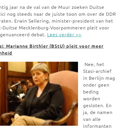
ntig jaar na de val van de Muur zoeken Duitse
tici nog steeds naar de juiste toon om over de DDR
raten. Erwin Sellering, minister-president van het
t-Duitse Mecklenburg-Voorpommeren pleit voor
 genuanceerd debat.
Lees verder >>
si: Marianne Birthler (BStU) pleit voor meer
nheid
Nee, het
Stasi-archief
in Berlijn mag
onder geen
beding
worden
gesloten. En
ja, de namen
van alle
informanten