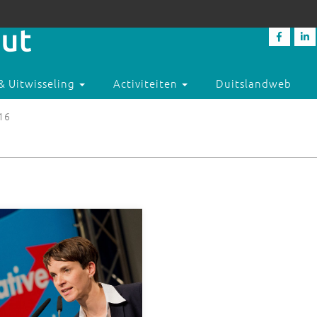
& Uitwisseling
Activiteiten
Duitslandweb
016