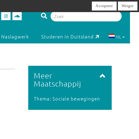
Accepteer
Weiger
Naslagwerk
Studeren in Duitsland
NL
Meer
Maatschappij
Thema: Sociale bewegingen