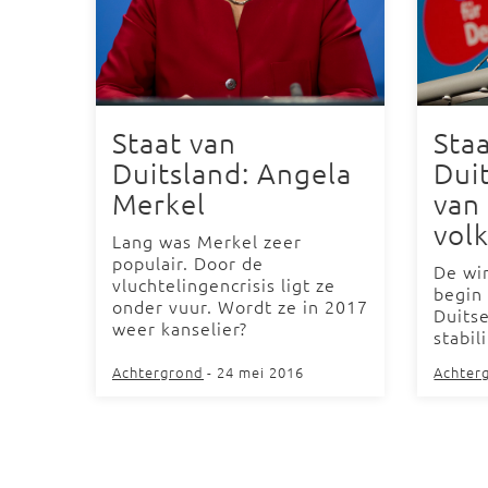
Staat van
Sta
Duitsland: Angela
Duit
Merkel
van
volk
Lang was Merkel zeer
populair. Door de
De win
vluchtelingencrisis ligt ze
begin
onder vuur. Wordt ze in 2017
Duitse
weer kanselier?
stabili
Achtergrond
- 24 mei 2016
Achter