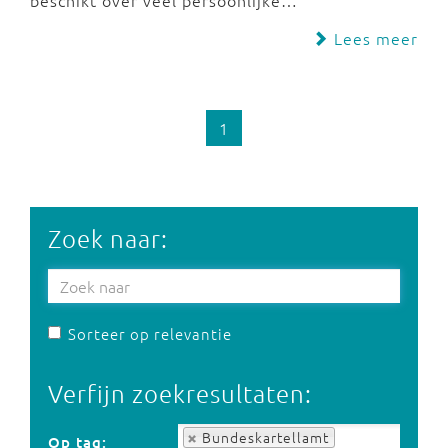
beschikt over veel persoonlijke…
Lees meer
1
Zoek naar:
Sorteer op relevantie
Verfijn zoekresultaten:
Op tag:
Bundeskartellamt
Op tag: