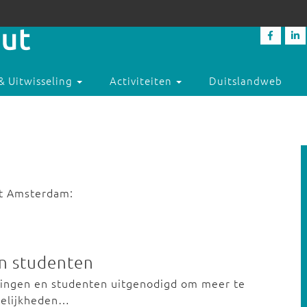
& Uitwisseling
Activiteiten
Duitslandweb
uut Amsterdam:
en studenten
rlingen en studenten uitgenodigd om meer te
gelijkheden…