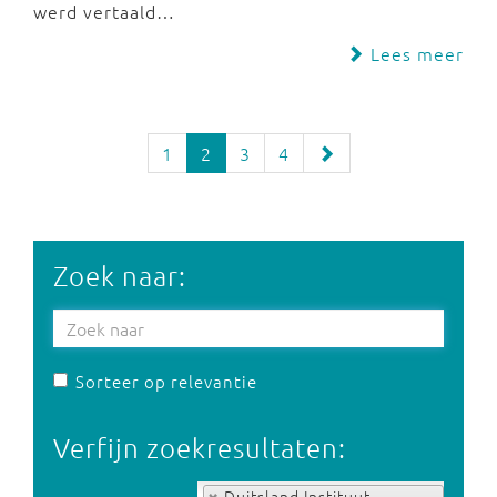
werd vertaald…
Lees meer
1
2
3
4
Zoek naar:
Sorteer op relevantie
Verfijn zoekresultaten:
Op tag:
Duitsland Instituut