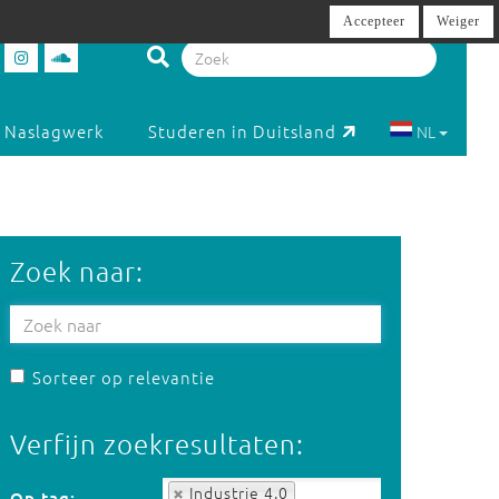
Accepteer
Weiger
Naslagwerk
Studeren in Duitsland
NL
Zoek naar:
Sorteer op relevantie
Verfijn zoekresultaten:
Op tag:
Industrie 4.0
Op tag: