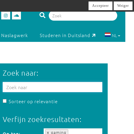
Accepteer
Weiger
Naslagwerk
Studeren in Duitsland
NL
Zoek naar:
Sorteer op relevantie
Verfijn zoekresultaten:
Op tag:
gaming
Op tag: