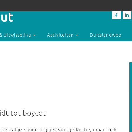
& Uitwisseling
Activiteiten
Duitslandweb
idt tot boycot
etaal je kleine prijsjes voor je koffie, maar toch