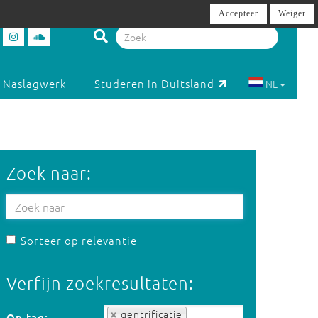
Accepteer
Weiger
Naslagwerk
Studeren in Duitsland
NL
Zoek naar:
Sorteer op relevantie
Verfijn zoekresultaten:
Op tag:
gentrificatie
Op tag: