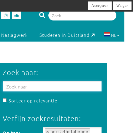
Accepteer
Weiger
Naslagwerk
Studeren in Duitsland
NL
Zoek naar:
Sorteer op relevantie
Verfijn zoekresultaten:
Op tag:
herstelbetalingen
Op tag: