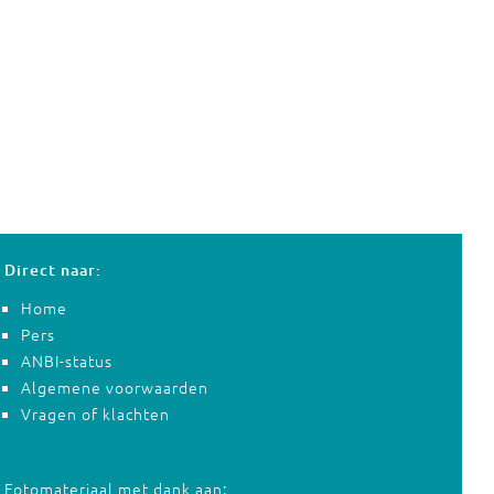
Direct naar:
Home
Pers
ANBI-status
Algemene voorwaarden
Vragen of klachten
Fotomateriaal met dank aan: