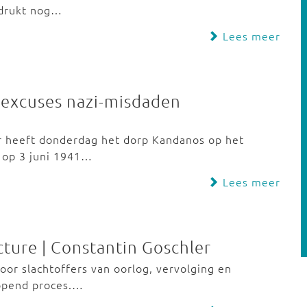
adrukt nog…
Lees meer
r excuses nazi-misdaden
r heeft donderdag het dorp Kandanos op het
d op 3 juni 1941…
Lees meer
ure | Constantin Goschler
voor slachtoffers van oorlog, vervolging en
opend proces.…