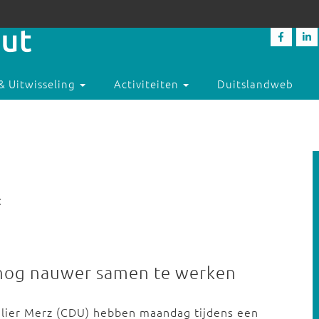
& Uitwisseling
Activiteiten
Duitslandweb
:
 nog nauwer samen te werken
elier Merz (CDU) hebben maandag tijdens een