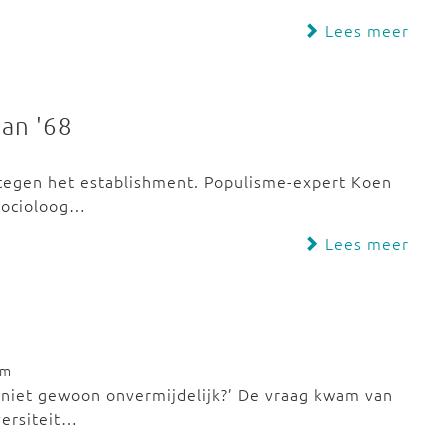
Lees meer
van '68
 tegen het establishment. Populisme-expert Koen
socioloog…
Lees meer
om
 niet gewoon onvermijdelijk?’ De vraag kwam van
versiteit…