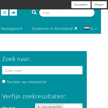
Accepteer
Weiger
Naslagwerk
Studeren in Duitsland
NL
Zoek naar:
Sorteer op relevantie
Verfijn zoekresultaten:
Op tag:
nieuwrechts
Op tag: