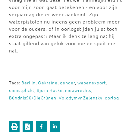
voor mijn zoon gaat betekenen - en voor zijn
verjaardag die er weer aankomt. Zijn
waterpistolen nu ineens geen probleem meer
voor de ouders, of in oorlogstijden juist toch
extra ongepast? Maar ik denk te lang na; hij
staat gillend van geluk voor me en spuit me
nat.
Tags:
Berlijn
,
Oekraïne
,
gender
,
wapenexport
,
dienstplicht
,
Björn Höcke
,
nieuwrechts
,
Bündnis90/DieGrünen
,
Volodymyr Zelensky
,
oorlog