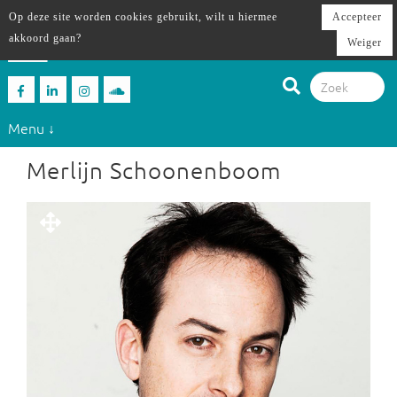
Op deze site worden cookies gebruikt, wilt u hiermee
Accepteer
akkoord gaan?
Weiger
Menu ↓
Merlijn Schoonenboom