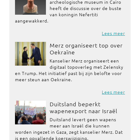
archeologische museum in Caïro
heeft de discussie over de buste
van koningin Nefertiti
aangewakkerd.
Lees meer
Merz organiseert top over
Oekraïne
Kanselier Merz organiseert een
digitaal topoverleg met Zelensky
en Trump. Het initiatief past bij zijn belofte voor
meer steun aan Oekraïne.
Lees meer
Duitsland beperkt
wapenexport naar Israël
Duitsland levert geen wapens
meer aan Israël die kunnen
worden ingezet in Gaza, zegt kanselier Merz. Dat
is een opvallende koerswijziging.