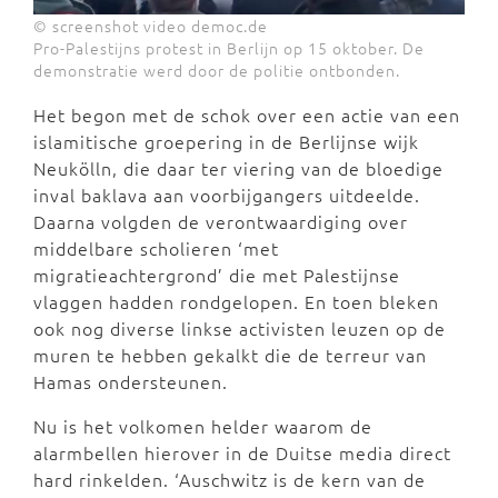
© screenshot video democ.de
Pro-Palestijns protest in Berlijn op 15 oktober. De
demonstratie werd door de politie ontbonden.
Het begon met de schok over een actie van een
islamitische groepering in de Berlijnse wijk
Neukölln, die daar ter viering van de bloedige
inval baklava aan voorbijgangers uitdeelde.
Daarna volgden de verontwaardiging over
middelbare scholieren ‘met
migratieachtergrond’ die met Palestijnse
vlaggen hadden rondgelopen. En toen bleken
ook nog diverse linkse activisten leuzen op de
muren te hebben gekalkt die de terreur van
Hamas ondersteunen.
Nu is het volkomen helder waarom de
alarmbellen hierover in de Duitse media direct
hard rinkelden. ‘Auschwitz is de kern van de