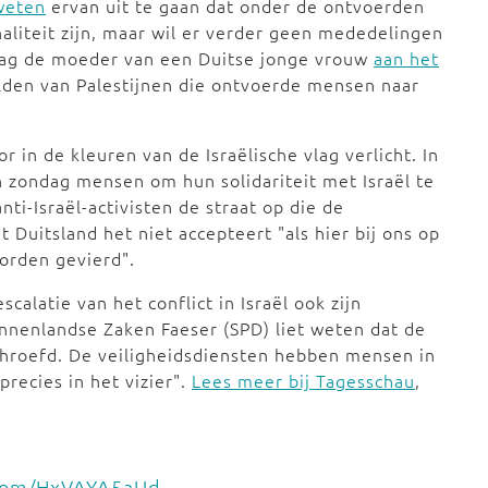
 weten
ervan uit te gaan dat onder de ontvoerden
aliteit zijn, maar wil er verder geen mededelingen
ndag de moeder van een Duitse jonge vrouw
aan het
lden van Palestijnen die ontvoerde mensen naar
 in de kleuren van de Israëlische vlag verlicht. In
 zondag mensen om hun solidariteit met Israël te
anti-Israël-activisten de straat op die de
 Duitsland het niet accepteert "als hier bij ons op
worden gevierd".
alatie van het conflict in Israël ook zijn
innenlandse Zaken Faeser (SPD) liet weten dat de
schroefd. De veiligheidsdiensten hebben mensen in
recies in het vizier".
Lees meer bij Tagesschau
,
.com/HxVAYA5aUd