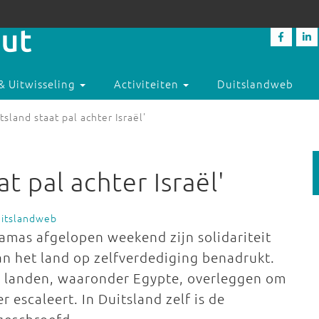
& Uitwisseling
Activiteiten
Duitslandweb
tsland staat pal achter Israël'
at pal achter Israël'
uitslandweb
amas afgelopen weekend zijn solidariteit
an het land op zelfverdediging benadrukt.
e landen, waaronder Egypte, overleggen om
 escaleert. In Duitsland zelf is de