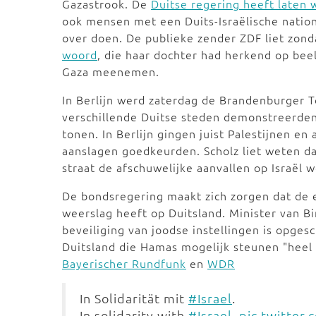
Gazastrook. De
Duitse regering heeft laten
ook mensen met een Duits-Israëlische nation
over doen. De publieke zender ZDF liet zo
woord
, die haar dochter had herkend op bee
Gaza meenemen.
In Berlijn werd zaterdag de Brandenburger Tor
verschillende Duitse steden demonstreerden
tonen. In Berlijn gingen juist Palestijnen en 
aanslagen goedkeurden. Scholz liet weten dat
straat de afschuwelijke aanvallen op Israël 
De bondsregering maakt zich zorgen dat de esc
weerslag heeft op Duitsland. Minister van B
beveiliging van joodse instellingen is opge
Duitsland die Hamas mogelijk steunen "heel p
Bayerischer Rundfunk
en
WDR
In Solidarität mit
#Israel
.
In solidarity with
#Israel
.
pic.twitter