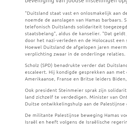
beveiliging van joodse instellingen o
"Duitsland staat vast en onlosmakelijk aan de
noemde de aanslagen van Hamas barbaars. Sc
telefonisch Duitslands solidariteit toegezegd
staatsbelang", aldus de kanselier. "Dat geldt 
door het nazi-verleden en de Holocaust een s
Hoewel Duitsland de afgelopen jaren meermaal
verplichting zwaar in de onderlinge relaties.
Scholz (SPD) benadrukte verder dat Duitsland
escaleert. Hij kondigde gesprekken aan met 
Amerikaanse, Franse en Britse leiders Biden
Ook president Steinmeier sprak zijn solidarit
land zichzelf te verdedigen. Minister van O
Duitse ontwikkelingshulp aan de Palestijnse
De militante Palestijnse beweging Hamas voe
Israël en heeft volgens de Israëlische rege