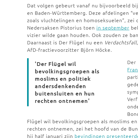
Dat volgen gebeurt vanaf nu bijvoorbeeld bi
en Baden-Württemberg. Deze afdelingen “v
zoals vluchtelingen en homoseksuelen”, zei 
Nedersaksen Pistorius toen
in september
bek
vizier wilde gaan houden. Ook zouden ze ba
Daarnaast is Der Flügel nu een
Verdachtsfall
AfD-fractievoorzitter Björn Höcke.
Der 
'Der Flügel wil
Fran
bevolkingsgroepen als
part
moslims en politiek
gede
andersdenkenden
symp
buitensluiten en hun
Verf
rechten ontnemen'
onde
Bond
Flügel wil bevolkingsgroepen als moslims en
rechten ontnemen, zei het hoofd van de B
hij half januari zijn
bevindingen presenteerd