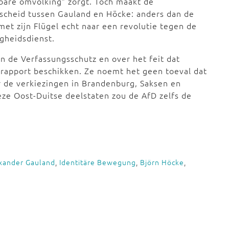
bare omvolking” zorgt. Toch maakt de
scheid tussen Gauland en Höcke: anders dan de
 met zijn Flügel echt naar een revolutie tegen de
igheidsdienst.
an de Verfassungsschutz en over het feit dat
 rapport beschikken. Ze noemt het geen toeval dat
r de verkiezingen in Brandenburg, Saksen en
eze Oost-Duitse deelstaten zou de AfD zelfs de
xander Gauland
,
Identitäre Bewegung
,
Björn Höcke
,