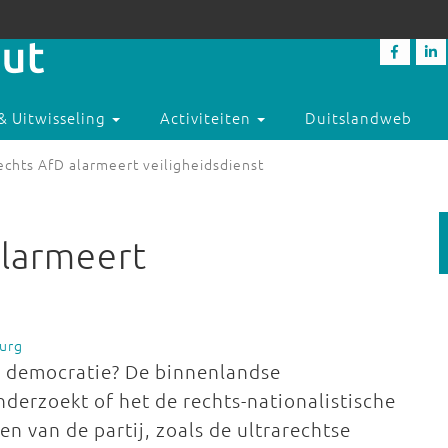
& Uitwisseling
Activiteiten
Duitslandweb
echts AfD alarmeert veiligheidsdienst
alarmeert
urg
se democratie? De binnenlandse
derzoekt of het de rechts-nationalistische
en van de partij, zoals de ultrarechtse