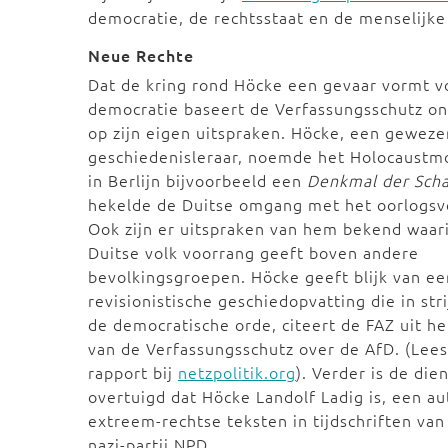
democratie, de rechtsstaat en de menselijke
Neue Rechte
Dat de kring rond Höcke een gevaar vormt v
democratie baseert de Verfassungsschutz o
op zijn eigen uitspraken. Höcke, een geweze
geschiedenisleraar, noemde het Holocaust
in Berlijn bijvoorbeeld een
Denkmal der Sch
hekelde de Duitse omgang met het oorlogsv
Ook zijn er uitspraken van hem bekend waari
Duitse volk voorrang geeft boven andere
bevolkingsgroepen. Höcke geeft blijk van ee
revisionistische geschiedopvatting die in stri
de democratische orde, citeert de FAZ uit he
van de Verfassungsschutz over de AfD. (Lees
rapport bij
netzpolitik.org
). Verder is de die
overtuigd dat Höcke Landolf Ladig is, een au
extreem-rechtse teksten in tijdschriften van
nazi-partij NPD.