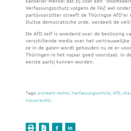
kanselier Merkel dat zij voor een “onomkeer
Verfassungsschutz volgens de FAZ wel onder
partijvoorzitter streeft de Thüringse AfD’er
Duitse democratische orde, oordeelt de veil
De AfD zelf is woedend over de beslissing v
verschillende media over het vertrouwelijke
ze in de gaten wordt gehouden nu ze er voo
Thüringen in het najaar goed voorstaat. In d
eerste partij kunnen worden.
Tags:
extreem-rechts
,
Verfassungsschutz
,
AfD
,
Ale
nieuwrechts