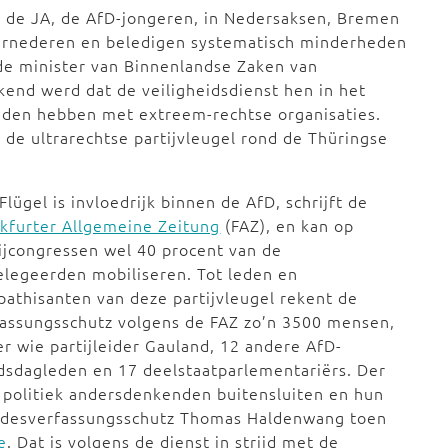
j de JA, de AfD-jongeren, in Nedersaksen, Bremen
ernederen en beledigen systematisch minderheden
de minister van Binnenlandse Zaken van
end werd dat de veiligheidsdienst hen in het
nden hebben met extreem-rechtse organisaties.
, de ultrarechtse partijvleugel rond de Thüringse
Flügel is invloedrijk binnen de AfD, schrijft de
kfurter Allgemeine Zeitung
(FAZ), en kan op
ijcongressen wel 40 procent van de
legeerden mobiliseren. Tot leden en
athisanten van deze partijvleugel rekent de
assungsschutz volgens de FAZ zo’n 3500 mensen,
r wie partijleider Gauland, 12 andere AfD-
sdagleden en 17 deelstaatparlementariërs. Der
 politiek andersdenkenden buitensluiten en hun
undesverfassungsschutz Thomas Haldenwang toen
e
. Dat is volgens de dienst in strijd met de