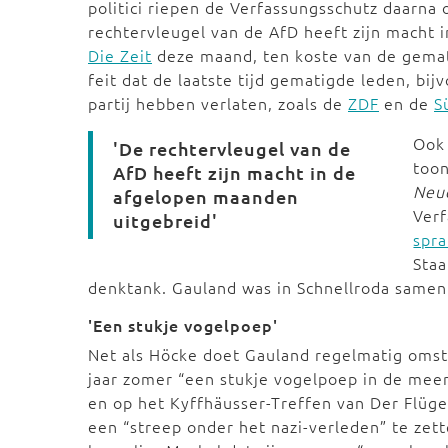
politici riepen de Verfassungsschutz daarna
rechtervleugel van de AfD heeft zijn macht
Die Zeit
deze maand, ten koste van de gemati
feit dat de laatste tijd gematigde leden, bi
partij hebben verlaten, zoals de
ZDF
en de
S
Ook 
'De rechtervleugel van de
toon
AfD heeft zijn macht in de
Neu
afgelopen maanden
Verf
uitgebreid'
spra
Staa
denktank. Gauland was in Schnellroda same
'Een stukje vogelpoep'
Net als Höcke doet Gauland regelmatig oms
jaar zomer “een stukje vogelpoep in de meer
en op het Kyffhäusser-Treffen van Der Flüge
een “streep onder het nazi-verleden” te zet