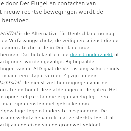
de door Der Flügel en contacten van
et nieuw-rechtse bewegingen wordt de
s beïnvloed.
n
Prüffall
is de Alternative für Deutschland nu nog
 de Verfassungsschutz, de veiligheidsdienst die de
e democratische orde in Duitsland moet
chermen. Dat betekent dat de
dienst onderzoekt
of
artij moet worden gevolgd. Bij bepaalde
lingen van de AfD gaat de Verfassungsschutz sinds
 maand een stapje verder. Zij zijn nu een
achtsfall
: de dienst ziet bedreigingen voor de
cratie en houdt deze afdelingen in de gaten. Het
en opmerkelijke stap die erg gevoelig ligt: een
t mag zijn diensten niet gebruiken om
lgevallige tegenstanders te bespioneren. De
assungsschutz benadrukt dat ze slechts toetst of
artij aan de eisen van de grondwet voldoet.