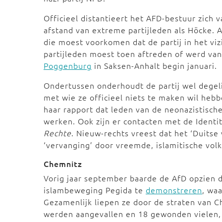
Officieel distantieert het AFD-bestuur zich
afstand van extreme partijleden als Höcke. 
die moest voorkomen dat de partij in het viz
partijleden moest toen aftreden of werd van
Poggenburg
in Saksen-Anhalt begin januari.
Ondertussen onderhoudt de partij wel dege
met wie ze officieel niets te maken wil hebb
haar rapport dat leden van de neonazistisc
werken. Ook zijn er contacten met de Ident
Rechte
. Nieuw-rechts vreest dat het ‘Duits
‘vervanging’ door vreemde, islamitische volk
Chemnitz
Vorig jaar september baarde de AfD opzien d
islambeweging Pegida te
demonstreren
, wa
Gezamenlijk liepen ze door de straten van Ch
werden aangevallen en 18 gewonden vielen, 