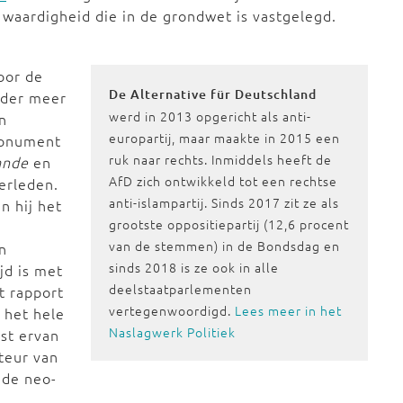
 waardigheid die in de grondwet is vastgelegd.
oor de
De Alternative für Deutschland
nder meer
werd in 2013 opgericht als anti-
n
europartij, maar maakte in 2015 een
monument
ruk naar rechts. Inmiddels heeft de
ande
en
AfD zich ontwikkeld tot een rechtse
erleden.
anti-islampartij. Sinds 2017 zit ze als
n hij het
grootste oppositiepartij (12,6 procent
van de stemmen) in de Bondsdag en
n
sinds 2018 is ze ook in alle
jd is met
deelstaatparlementen
t rapport
vertegenwoordigd.
Lees meer in het
 het hele
Naslagwerk Politiek
nst ervan
teur van
 de neo-