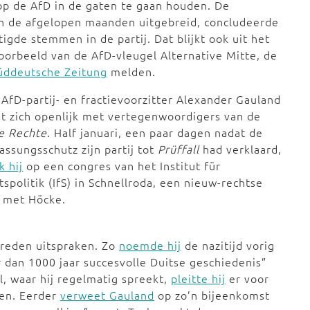
 op de AfD in de gaten te gaan houden. De
 in de afgelopen maanden uitgebreid, concludeerde
gde stemmen in de partij. Dat blijkt ook uit het
jvoorbeeld van de AfD-vleugel Alternative Mitte, de
üddeutsche Zeitung
melden.
AfD-partij- en fractievoorzitter Alexander Gauland
t zich openlijk met vertegenwoordigers van de
e Rechte
. Half januari, een paar dagen nadat de
assungsschutz zijn partij tot
Prüffall
had verklaard,
k hij
op een congres van het Institut für
tspolitik (IfS) in Schnellroda, een nieuw-rechtse
n met Höcke.
treden uitspraken. Zo
noemde hij
de nazitijd vorig
 dan 1000 jaar succesvolle Duitse geschiedenis”
l, waar hij regelmatig spreekt,
pleitte hij
er voor
ten. Eerder
verweet Gauland
op zo’n bijeenkomst