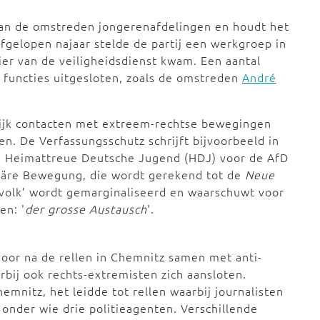
 van de omstreden jongerenafdelingen en houdt het
Afgelopen najaar stelde de partij een werkgroep in
ier van de veiligheidsdienst kwam. Een aantal
 functies uitgesloten, zoals de omstreden
André
lijk contacten met extreem-rechtse bewegingen
en. De Verfassungsschutz schrijft bijvoorbeeld in
he Heimattreue Deutsche Jugend (HDJ) voor de AfD
itäre Bewegung, die wordt gerekend tot de
Neue
e volk’ wordt gemarginaliseerd en waarschuwt voor
en: '
der grosse Austausch
'.
oor na de rellen in Chemnitz samen met anti-
arbij ook rechts-extremisten zich aansloten.
emnitz, het leidde tot rellen waarbij journalisten
onder wie drie politieagenten. Verschillende