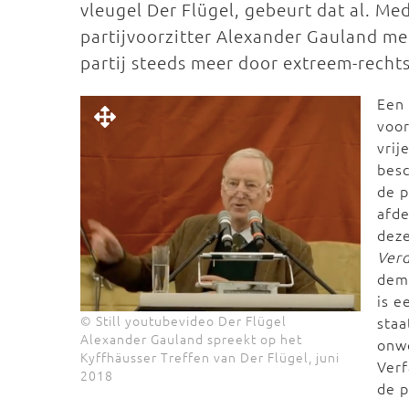
vleugel Der Flügel, gebeurt dat al. Me
partijvoorzitter Alexander Gauland m
partij steeds meer door extreem-recht
Ee
voor
vrij
bes
de p
afde
deze
Verd
demo
is e
© Still youtubevideo Der Flügel
staa
Alexander Gauland spreekt op het
onwe
Kyffhäusser Treffen van Der Flügel, juni
Verf
2018
de p