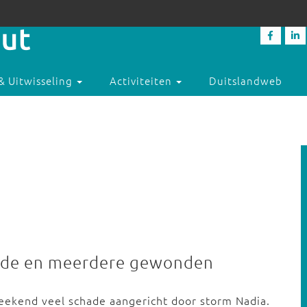
& Uitwisseling
Activiteiten
Duitslandweb
dode en meerdere gewonden
weekend veel schade aangericht door storm Nadia.