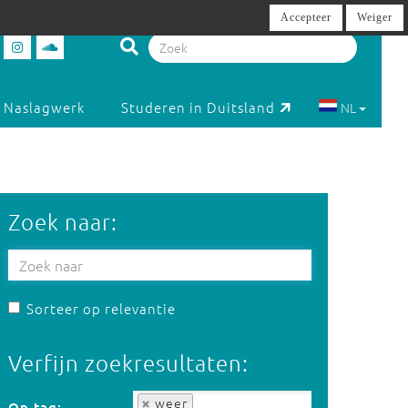
Accepteer
Weiger
Naslagwerk
Studeren in Duitsland
NL
Zoek naar:
Sorteer op relevantie
Verfijn zoekresultaten:
Op tag:
weer
Op tag: