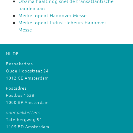
Obama haalt nog snel de transatlantische
banden aan
Merkel opent Hannover Messe
Merkel opent industriebeurs Hannover
Messe
NL
DE
Bezoekadres
Oude Hoogstraat 24
1012 CE Amsterdam
Postadres
Postbus 1628
1000 BP Amsterdam
voor pakketten:
Tafelbergweg 51
1105 BD Amsterdam