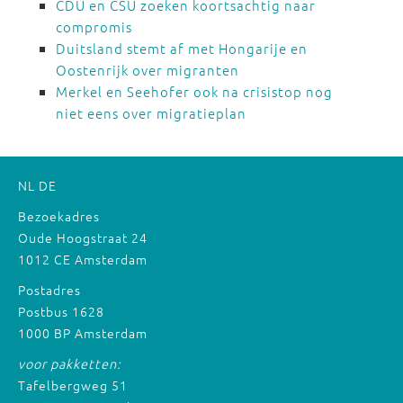
CDU en CSU zoeken koortsachtig naar
compromis
Duitsland stemt af met Hongarije en
Oostenrijk over migranten
Merkel en Seehofer ook na crisistop nog
niet eens over migratieplan
NL
DE
Bezoekadres
Oude Hoogstraat 24
1012 CE Amsterdam
Postadres
Postbus 1628
1000 BP Amsterdam
voor pakketten:
Tafelbergweg 51