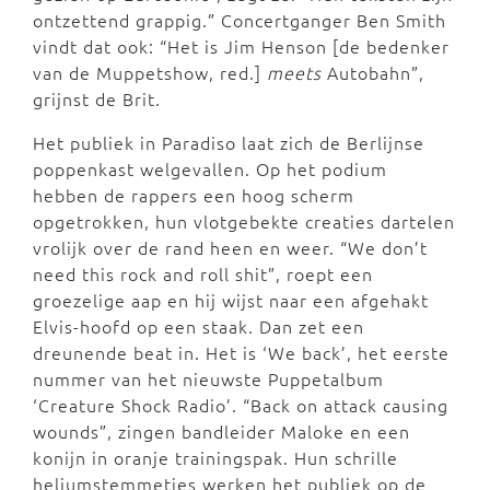
ontzettend grappig.” Concertganger Ben Smith
vindt dat ook: “Het is Jim Henson [de bedenker
van de Muppetshow, red.]
meets
Autobahn”,
grijnst de Brit.
Het publiek in Paradiso laat zich de Berlijnse
poppenkast welgevallen. Op het podium
hebben de rappers een hoog scherm
opgetrokken, hun vlotgebekte creaties dartelen
vrolijk over de rand heen en weer. “We don’t
need this rock and roll shit”, roept een
groezelige aap en hij wijst naar een afgehakt
Elvis-hoofd op een staak. Dan zet een
dreunende beat in. Het is ‘We back’, het eerste
nummer van het nieuwste Puppetalbum
‘Creature Shock Radio’. “Back on attack causing
wounds”, zingen bandleider Maloke en een
konijn in oranje trainingspak. Hun schrille
heliumstemmetjes werken het publiek op de