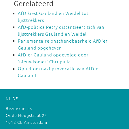
Gerelateerd
AfD kiest Gauland en Weidel tot
lijsttrekkers
AfD-politica Petry distantieert zich van
lijsttrekkers Gauland en Weidel
Parlementaire onschendbaarheid AfD'er
Gauland opgeheven
AfD'er Gauland opgevolgd door
'nieuwkomer' Chrupalla
Ophef om nazi-provocatie van AfD'er
Gauland
NL
DE
Bezoekadres
Oude Hoogstraat 24
1012 CE Amsterdam