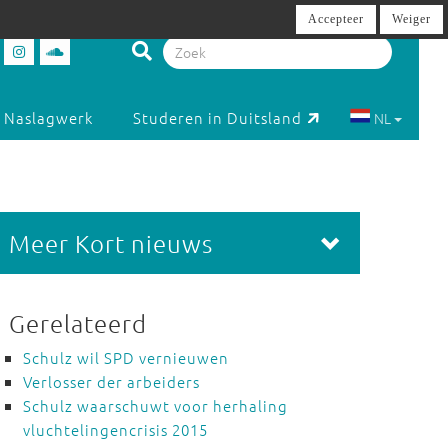
Accepteer
Weiger
Naslagwerk
Studeren in Duitsland
NL
Meer Kort nieuws
Gerelateerd
Schulz wil SPD vernieuwen
Verlosser der arbeiders
Schulz waarschuwt voor herhaling
vluchtelingencrisis 2015