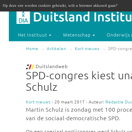
Op deze site worden cookies gebruikt, wilt u hiermee akkoord gaan?
Het instituut
Wetenschap
Onderwijs 
Home
Artikelen
Kort nieuws
SPD-congre
Duitslandweb
SPD-congres kiest un
Schulz
Kort nieuws
- 20 maart 2017 - Auteur:
Redactie Du
Martin Schulz is zondag met 100 proc
van de sociaal-democratische SPD.
Op een speciaal partijcongres werd Schulz vo