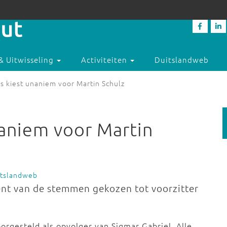
& Uitwisseling
Activiteiten
Duitslandweb
s kiest unaniem voor Martin Schulz
aniem voor Martin
itslandweb
ent van de stemmen gekozen tot voorzitter
orgesteld als opvolger van Sigmar Gabriel. Alle