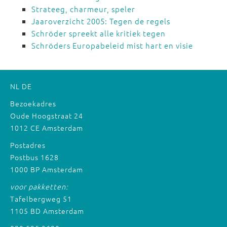
Strateeg, charmeur, speler
Jaaroverzicht 2005: Tegen de regels
Schröder spreekt alle kritiek tegen
Schröders Europabeleid mist hart en visie
NL
DE
Bezoekadres
Oude Hoogstraat 24
1012 CE Amsterdam
Postadres
Postbus 1628
1000 BP Amsterdam
voor pakketten:
Tafelbergweg 51
1105 BD Amsterdam