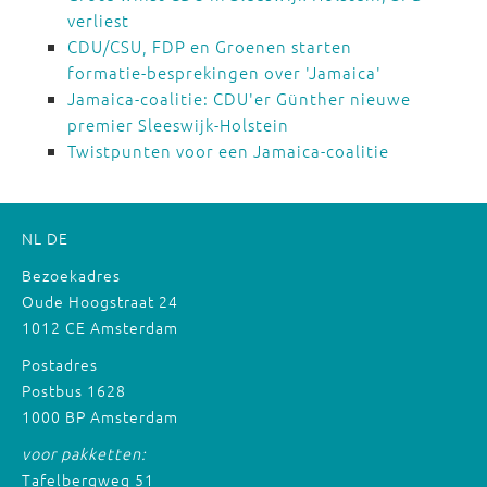
verliest
CDU/CSU, FDP en Groenen starten
formatie-besprekingen over 'Jamaica'
Jamaica-coalitie: CDU'er Günther nieuwe
premier Sleeswijk-Holstein
Twistpunten voor een Jamaica-coalitie
NL
DE
Bezoekadres
Oude Hoogstraat 24
1012 CE Amsterdam
Postadres
Postbus 1628
1000 BP Amsterdam
voor pakketten:
Tafelbergweg 51