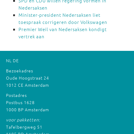
SPD en CDU willen regering vormen in
Nedersaksen
Minister-president Nedersaksen liet
toespraak corrigeren door Volkswagen
Premier Weil van Nedersaksen kondigt
vertrek aan
NL
DE
Bezoekadres
Oude Hoogstraat 24
1012 CE Amsterdam
Postadres
Postbus 1628
1000 BP Amsterdam
voor pakketten:
Tafelbergweg 51