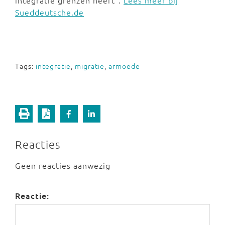
integratie grenzen heeft".
Lees meer bij
Sueddeutsche.de
Tags:
integratie
,
migratie
,
armoede
Reacties
Geen reacties aanwezig
Reactie: