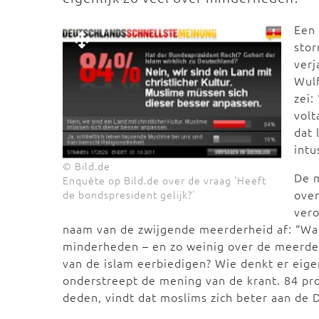
Een 
stor
verj
Wulf
zei:
volt
dat 
intu
© Bild.de
De 
Enquête op Bild.de over de vraag 'Heeft
over
de bondspresident gelijk?'
vero
naam van de zwijgende meerderheid af: “Waa
minderheden – en zo weinig over de meerd
van de islam eerbiedigen? Wie denkt er eige
onderstreept de mening van de krant. 84 p
deden, vindt dat moslims zich beter aan de 