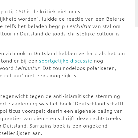
rtij CSU is de kritiek niet mals.
jkheid worden”, luidde de reactie van een Beierse
de zelfs het beladen begrip
Leitkultur
van stal om
uur in Duitsland de joods-christelijke cultuur is
en zich ook in Duitsland hebben verhard als het om
stond er bij een
soortgelijke discussie
nog
 woord
Leitkultur
. Dat zou nodeloos polariseren,
e cultuur’ niet eens mogelijk is.
tegenwicht tegen de anti-islamitische stemming
recte aanleiding was het boek ‘Deutschland schafft
politicus voorspelt daarin een algehele daling van
quenties van dien – en schrijft deze rechtstreeks
Duitsland. Sarrazins boek is een ongekend
ellerlijsten aan.