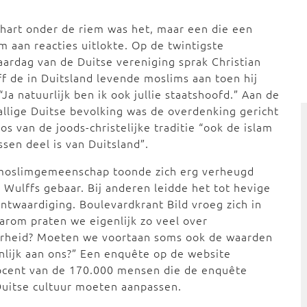
hart onder de riem was het, maar een die een
m aan reacties uitlokte. Op de twintigste
aardag van de Duitse vereniging sprak Christian
f de in Duitsland levende moslims aan toen hij
 “Ja natuurlijk ben ik ook jullie staatshoofd.” Aan de
allige Duitse bevolking was de overdenking gericht
los van de joods-christelijke traditie “ook de islam
ssen deel is van Duitsland”.
moslimgemeenschap toonde zich erg verheugd
 Wulffs gebaar. Bij anderen leidde het tot hevige
ntwaardiging. Boulevardkrant Bild vroeg zich in
rom praten we eigenlijk zo veel over
erheid? Moeten we voortaan soms ook de waarden
nlijk aan ons?” Een enquête op de website
rocent van de 170.000 mensen die de enquête
Duitse cultuur moeten aanpassen.