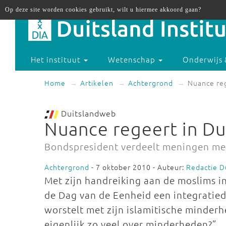
Op deze site worden cookies gebruikt, wilt u hiermee akkoord gaan?
Het instituut
Wetenschap
Onderwijs 
Home
Artikelen
Achtergrond
Nuance reg
Duitslandweb
Nuance regeert in Du
Bondspresident verdeelt meningen me
Achtergrond
- 7 oktober 2010 - Auteur:
Redactie D
Met zijn handreiking aan de moslims i
de Dag van de Eenheid een integratiede
worstelt met zijn islamitische minde
eigenlijk zo veel over minderheden?”