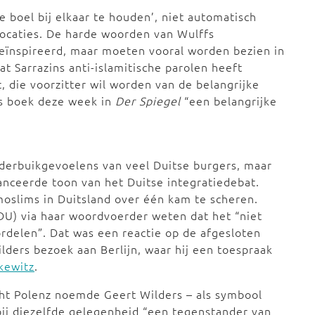
e boel bij elkaar te houden’, niet automatisch
vocaties. De harde woorden van Wulffs
 geïnspireerd, maar moeten vooral worden bezien in
at Sarrazins anti-islamitische parolen heeft
 die voorzitter wil worden van de belangrijke
ns boek deze week in
Der Spiegel
“een belangrijke
nderbuikgevoelens van veel Duitse burgers, maar
nceerde toon van het Duitse integratiedebat.
slims in Duitsland over één kam te scheren.
DU) via haar woordvoerder weten dat het “niet
oordelen”. Dat was een reactie op de afgesloten
ders bezoek aan Berlijn, waar hij een toespraak
kewitz
.
ht Polenz noemde Geert Wilders – als symbool
 bij diezelfde gelegenheid “een tegenstander van