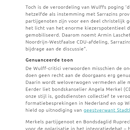
Toch is de veroordeling van Wulffs poging ‘d
hetzelfde als instemming met Sarrazins pro
partijgenoten zijn voor een deel christelijk
het licht van het enorme kiezerspotentieel d
gemobiliseerd. Daarom noemt Armin Laschet,
Noordrijn-Westfaalse CDU-afdeling, Sarrazi
bijdrage aan de discussie”.
Genuanceerde toon
De Wulff-critici verwoorden misschien de o
doen geen recht aan de doorgaans erg genua
Daarin wordt weloverwogen vermeden alle mo
Eerder liet bondskanselier Angela Merkel (C
onze stijl is, godsdiensten collectief te ver
formatiebesprekingen in Nederland en op Wil
hield op uitnodiging van
geestverwant Stadt
Merkels partijgenoot en Bondsdaglid Ruprec
voor de polarisatie in het integratiedebat –