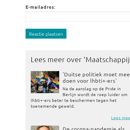
E-mailadres:
Reactie plaatsen
Lees meer over '
Maatschappij
'Duitse politiek moet mee
doen voor lhbti+-ers'
Na de aanslag op de Pride in
Berlijn wordt de roep luider om
lhbti+-ers beter te beschermen tegen het
toenemende geweld.
Lees me
De corona-pandemie als