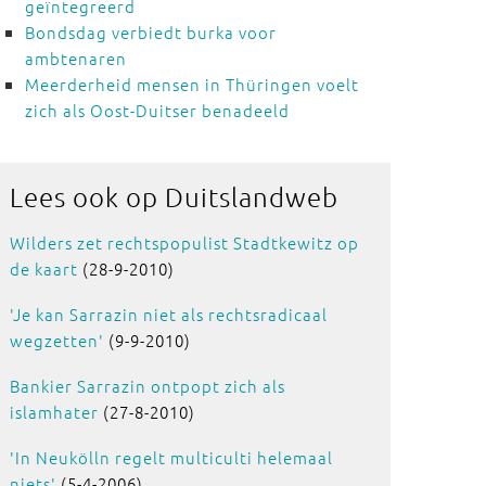
geïntegreerd
Bondsdag verbiedt burka voor
ambtenaren
Meerderheid mensen in Thüringen voelt
zich als Oost-Duitser benadeeld
Lees ook op
Duitslandweb
Wilders zet rechtspopulist Stadtkewitz op
de kaart
(28-9-2010)
'Je kan Sarrazin niet als rechtsradicaal
wegzetten'
(9-9-2010)
Bankier Sarrazin ontpopt zich als
islamhater
(27-8-2010)
'In Neukölln regelt multiculti helemaal
niets'
(5-4-2006)