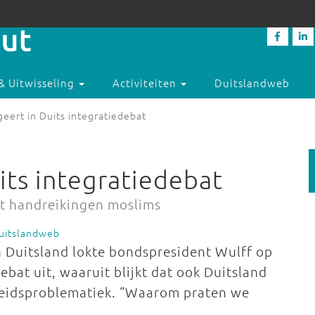
& Uitwisseling
Activiteiten
Duitslandweb
eert in Duits integratiedebat
its integratiedebat
t handreikingen moslims
uitslandweb
n Duitsland lokte bondspresident Wulff op
bat uit, waaruit blijkt dat ook Duitsland
rheidsproblematiek. “Waarom praten we